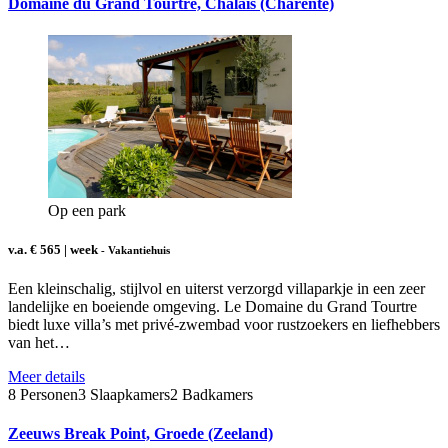
Domaine du Grand Tourtre, Chalais (Charente)
Op een park
v.a. € 565 | week
- Vakantiehuis
Een kleinschalig, stijlvol en uiterst verzorgd villaparkje in een zeer
landelijke en boeiende omgeving. Le Domaine du Grand Tourtre
biedt luxe villa’s met privé-zwembad voor rustzoekers en liefhebbers
van het…
Meer details
8 Personen
3 Slaapkamers
2 Badkamers
Zeeuws Break Point, Groede (Zeeland)