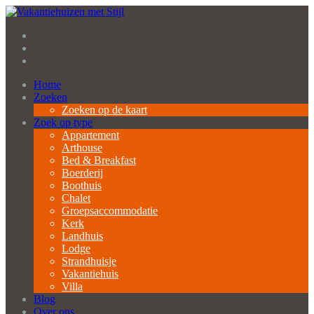
Home
Zoeken
Zoeken op de kaart
Zoek op type
Appartement
Arthouse
Bed & Breakfast
Boerderij
Boothuis
Chalet
Groepsaccommodatie
Kerk
Landhuis
Lodge
Strandhuisje
Vakantiehuis
Villa
Blog
Over ons