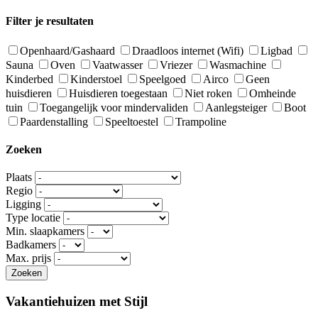
for:
Filter je resultaten
Openhaard/Gashaard
Draadloos internet (Wifi)
Ligbad
Sauna
Oven
Vaatwasser
Vriezer
Wasmachine
Kinderbed
Kinderstoel
Speelgoed
Airco
Geen
huisdieren
Huisdieren toegestaan
Niet roken
Omheinde
tuin
Toegangelijk voor mindervaliden
Aanlegsteiger
Boot
Paardenstalling
Speeltoestel
Trampoline
Zoeken
Plaats
Regio
Ligging
Type locatie
Min. slaapkamers
Badkamers
Max. prijs
Vakantiehuizen met Stijl