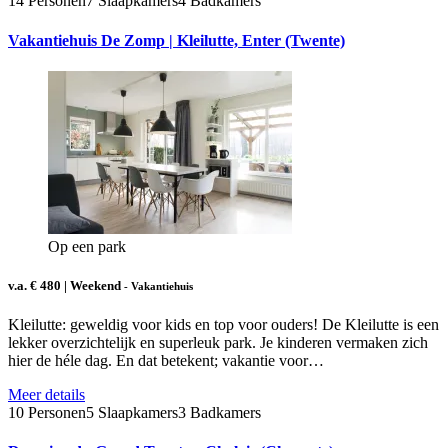
14 Personen
7 Slaapkamers
4 Badkamers
Vakantiehuis De Zomp | Kleilutte, Enter (Twente)
Op een park
v.a. € 480 | Weekend
- Vakantiehuis
Kleilutte: geweldig voor kids en top voor ouders! De Kleilutte is een
lekker overzichtelijk en superleuk park. Je kinderen vermaken zich
hier de héle dag. En dat betekent; vakantie voor…
Meer details
10 Personen
5 Slaapkamers
3 Badkamers