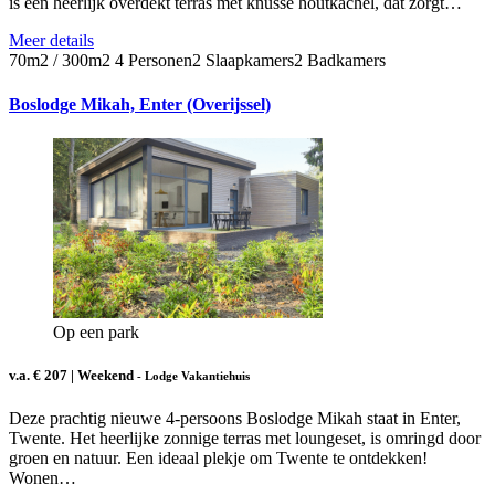
is een heerlijk overdekt terras met knusse houtkachel, dat zorgt…
Meer details
70m2 / 300m2
4 Personen
2 Slaapkamers
2 Badkamers
Boslodge Mikah, Enter (Overijssel)
Op een park
v.a. € 207 | Weekend
- Lodge Vakantiehuis
Deze prachtig nieuwe 4-persoons Boslodge Mikah staat in Enter,
Twente. Het heerlijke zonnige terras met loungeset, is omringd door
groen en natuur. Een ideaal plekje om Twente te ontdekken!
Wonen…