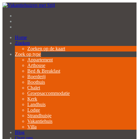
Home
Zoeken
Zoeken op de kaart
Zoek op type
Appartement
Arthouse
Bed & Breakfast
Boerderij
Boothuis
Chalet
Groepsaccommodatie
Kerk
Landhuis
Lodge
Strandhuisje
Vakantiehuis
Villa
Blog
Over ons