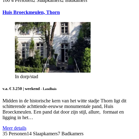
100
4 Personen
2 Slaapkamers
2 Badkamers
Huis Broeckmeulen, Thorn
In dorp/stad
v.a. € 3.250 | weekend
- Landhuis
Midden in de historische kern van het witte stadje Thorn ligt dit
schitterende achttiende-eeuwse monumentale pand, Huis
Broeckmeulen. Een pand dat door zijn stijl, allure, formaat en
ligging in het…
Meer details
35 Personen
14 Slaapkamers
7 Badkamers