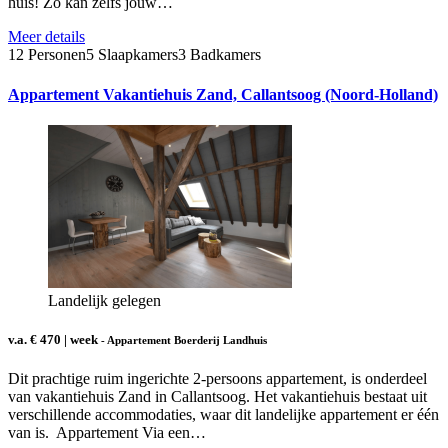
huis! Zo kan zelfs jouw…
Meer details
12 Personen
5 Slaapkamers
3 Badkamers
Appartement Vakantiehuis Zand, Callantsoog (Noord-Holland)
Landelijk gelegen
v.a. € 470 | week
- Appartement Boerderij Landhuis
Dit prachtige ruim ingerichte 2-persoons appartement, is onderdeel
van vakantiehuis Zand in Callantsoog. Het vakantiehuis bestaat uit
verschillende accommodaties, waar dit landelijke appartement er één
van is. Appartement Via een…