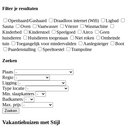
for:
Filter je resultaten
Openhaard/Gashaard
Draadloos internet (Wifi)
Ligbad
Sauna
Oven
Vaatwasser
Vriezer
Wasmachine
Kinderbed
Kinderstoel
Speelgoed
Airco
Geen
huisdieren
Huisdieren toegestaan
Niet roken
Omheinde
tuin
Toegangelijk voor mindervaliden
Aanlegsteiger
Boot
Paardenstalling
Speeltoestel
Trampoline
Zoeken
Plaats
Regio
Ligging
Type locatie
Min. slaapkamers
Badkamers
Max. prijs
Vakantiehuizen met Stijl